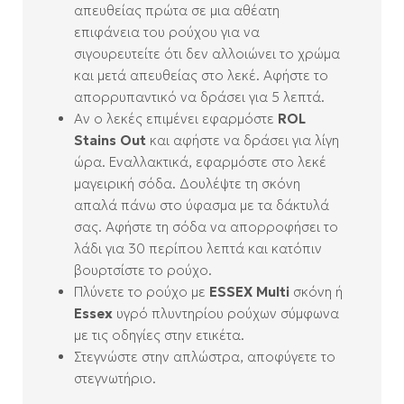
απευθείας πρώτα σε μια αθέατη
επιφάνεια του ρούχου για να
σιγουρευτείτε ότι δεν αλλοιώνει το χρώμα
και μετά απευθείας στο λεκέ. Αφήστε το
απορρυπαντικό να δράσει για 5 λεπτά.
Αν ο λεκές επιμένει εφαρμόστε
ROL
Stains Out
και αφήστε να δράσει για λίγη
ώρα. Εναλλακτικά, εφαρμόστε στο λεκέ
μαγειρική σόδα. Δουλέψτε τη σκόνη
απαλά πάνω στο ύφασμα με τα δάκτυλά
σας. Αφήστε τη σόδα να απορροφήσει το
λάδι για 30 περίπου λεπτά και κατόπιν
βουρτσίστε το ρούχο.
Πλύνετε το ρούχο με
ESSEX Multi
σκόνη ή
Essex
υγρό πλυντηρίου ρούχων σύμφωνα
με τις οδηγίες στην ετικέτα.
Στεγνώστε στην απλώστρα, αποφύγετε το
στεγνωτήριο.