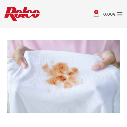
0
0.00
€