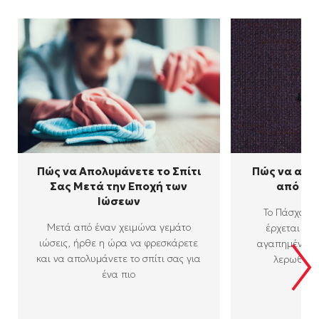
Πώς να Απολυμάνετε το Σπίτι
Πώς να αφα
Σας Μετά την Εποχή των
από κε
Ιώσεων
Το Πάσχα έρ
Μετά από έναν χειμώνα γεμάτο
έρχεται και
ιώσεις, ήρθε η ώρα να φρεσκάρετε
αγαπημένο σα
και να απολυμάνετε το σπίτι σας για
λερωθεί 
ένα πιο