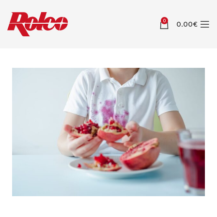
0
0.00
€