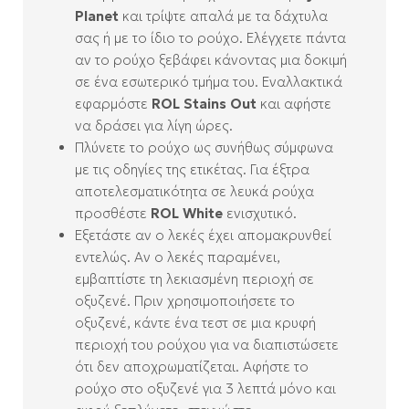
Planet
και τρίψτε απαλά με τα δάχτυλα
σας ή με το ίδιο το ρούχο. Ελέγχετε πάντα
αν το ρούχο ξεβάφει κάνοντας μια δοκιμή
σε ένα εσωτερικό τμήμα του. Εναλλακτικά
εφαρμόστε
ROL Stains Out
και αφήστε
να δράσει για λίγη ώρες.
Πλύνετε το ρούχο ως συνήθως σύμφωνα
με τις οδηγίες της ετικέτας. Για έξτρα
αποτελεσματικότητα σε λευκά ρούχα
προσθέστε
ROL White
ενισχυτικό.
Εξετάστε αν ο λεκές έχει απομακρυνθεί
εντελώς. Αν ο λεκές παραμένει,
εμβαπτίστε τη λεκιασμένη περιοχή σε
οξυζενέ. Πριν χρησιμοποιήσετε το
οξυζενέ, κάντε ένα τεστ σε μια κρυφή
περιοχή του ρούχου για να διαπιστώσετε
ότι δεν αποχρωματίζεται. Αφήστε το
ρούχο στο οξυζενέ για 3 λεπτά μόνο και