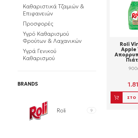
Καθαριστικά Τζαμιών &
Επιφανειών
Προσφορές
Υγρό Καθαρισμού
Φρούτων & Λαχανικών
Roli Vi
Apple
Υγρά Γενικού
Aπορρυπ
Καθαρισμού
Πιά
900
1.8
BRANDS
ΣΤΟ
Roli
9