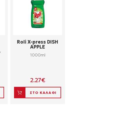
Roli X-press DISH
APPLE
ό
1000ml
2.27
€
ΣΤΟ ΚΑΛΑΘΙ