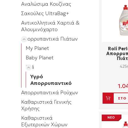
Αναλώσιμα Κουζίνας
Σακούλες UltraBag+
Αντικολλητικά Χαρτιά &
Αλουμινόχαρτο
Απορρυπαντικά Πιάτων
My Planet
Roli Per
Aπορρυπ
Baby Planet
Πιά
Roli
425
Υγρό
Απορρυπαντικό
1.0
Απορρυπαντικά Ρούχων
ΣΤΟ
Καθαριστικά Γενικής
Χρήσης
Καθαριστικά
ΝΕΟ
Εξωτερικών Χώρων