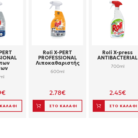
-PERT
Roli X-PERT
Roli X-press
SIONAL
PROFESSIONAL
ANTIBACTERIAL
 των
Λιποκαθαριστής
700ml
των
600ml
ml
9
€
2.78
€
2.45
€
 ΚΑΛΑΘΙ
ΣΤΟ ΚΑΛΑΘΙ
ΣΤΟ ΚΑΛΑΘΙ