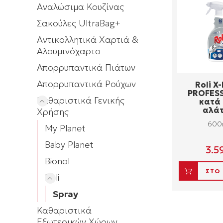
Αναλώσιμα Κουζίνας
Σακούλες UltraBag+
Αντικολλητικά Χαρτιά &
Αλουμινόχαρτο
Απορρυπαντικά Πιάτων
Απορρυπαντικά Ρούχων
Roli X
PROFES
Καθαριστικά Γενικής
κατά
αλά
Χρήσης
600
My Planet
Baby Planet
3.5
Bionol
ΣΤΟ
Roli
Spray
Καθαριστικά
Εξωτερικών Χώρων