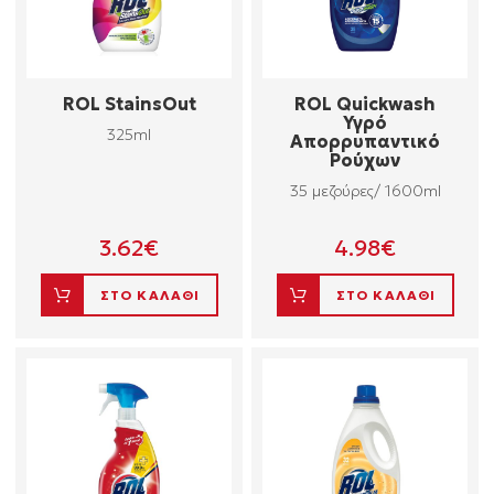
ROL StainsOut
ROL Quickwash
Υγρό
325ml
Απορρυπαντικό
Ρούχων
35 μεζούρες/ 1600ml
3.62
€
4.98
€
ΣΤΟ ΚΑΛΑΘΙ
ΣΤΟ ΚΑΛΑΘΙ