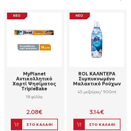
ΝΕΟ
ΝΕΟ
MyPlanet
ROL ΚΑΛΝΤΕΡΑ
Αντικολλητικό
Συμπυκνωμένο
Χαρτί Ψησίματος
Μαλακτικό Ρούχων
TripleBake
45 μεζούρες/ 900ml
18 φύλλα
2.08
€
3.14
€
ΣΤΟ ΚΑΛΑΘΙ
ΣΤΟ ΚΑΛΑΘΙ