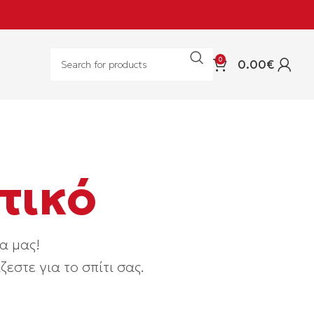
0
0.00
€
τικό
α μας!
εστε για το σπίτι σας.